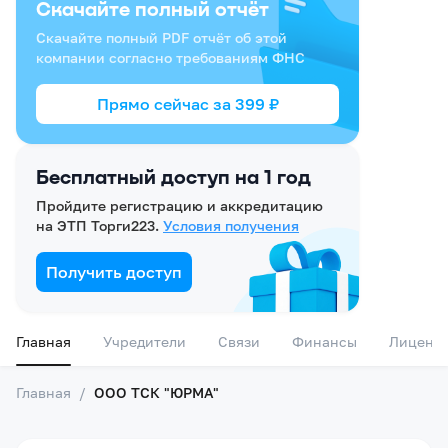
Скачайте полный отчёт
Скачайте полный PDF отчёт об этой
компании согласно требованиям ФНС
Прямо сейчас за
399
₽
Бесплатный доступ на 1 год
Пройдите регистрацию и аккредитацию
на ЭТП Торги223.
Условия получения
Получить доступ
Главная
Учредители
Связи
Финансы
Лиценз
Главная
/
ООО ТСК "ЮРМА"