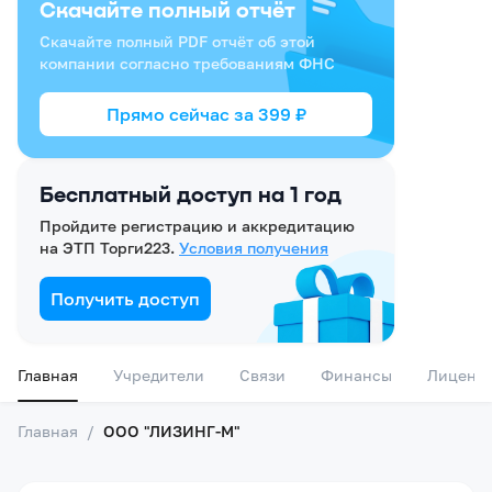
Скачайте полный отчёт
Скачайте полный PDF отчёт об этой
компании согласно требованиям ФНС
Прямо сейчас за
399
₽
Бесплатный доступ на 1 год
Пройдите регистрацию и аккредитацию
на ЭТП Торги223.
Условия получения
Получить доступ
Главная
Учредители
Связи
Финансы
Лиценз
Главная
/
ООО "ЛИЗИНГ-М"