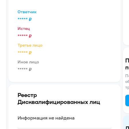
Ответчик
*****
₽
Истец
*****
₽
Третье лицо
*****
₽
П
Иное лицо
п
*****
₽
П
о
т
Реестр
Дисквалифицированных лиц
Информация не найдена
Д