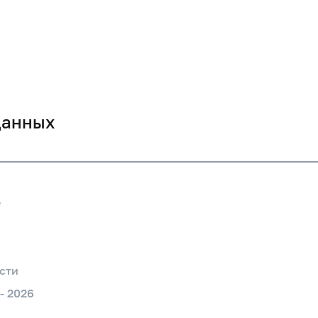
данных
е
сти
 -
2026