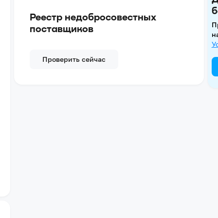
б
Реестр недобросовестных
П
поставщиков
н
У
Проверить сейчас