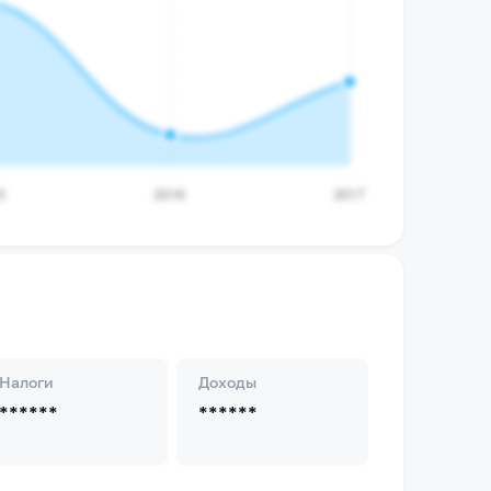
Налоги
Доходы
******
******