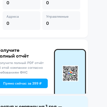
0
0
Адреса
Управляемые
0
0
олучите
олный отчёт
олучите полный PDF отчёт
б этой компании согласно
ребованиям ФНС
Прямо сейчас за 399 ₽
оступ к сервису на 1 год —