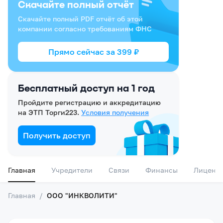
Скачайте полный отчёт
Скачайте полный PDF отчёт об этой
компании согласно требованиям ФНС
Прямо сейчас за
399
₽
Бесплатный доступ на 1 год
Пройдите регистрацию и аккредитацию
на ЭТП Торги223.
Условия получения
Получить доступ
Главная
Учредители
Связи
Финансы
Лиценз
Главная
/
ООО "ИНКВОЛИТИ"