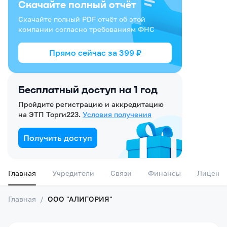
Скачайте полный отчёт
Скачайте полный PDF отчёт об этой
компании согласно требованиям ФНС
Прямо сейчас за
399
₽
Бесплатный доступ на 1 год
Пройдите регистрацию и аккредитацию
на ЭТП Торги223.
Условия получения
Получить доступ
Главная
Учредители
Связи
Финансы
Лиценз
Главная
/
ООО "АЛИГОРИЯ"