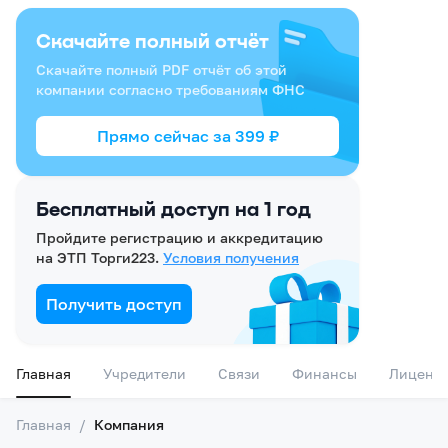
Скачайте полный отчёт
Скачайте полный PDF отчёт об этой
компании согласно требованиям ФНС
Прямо сейчас за
399
₽
Бесплатный доступ на 1 год
Пройдите регистрацию и аккредитацию
на ЭТП Торги223.
Условия получения
Получить доступ
Главная
Учредители
Связи
Финансы
Лиценз
Главная
/
Компания