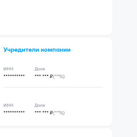
Учредители компании
ИНН
Доля
**********
*** *** ₽
(**%)
ИНН
Доля
**********
*** *** ₽
(**%)