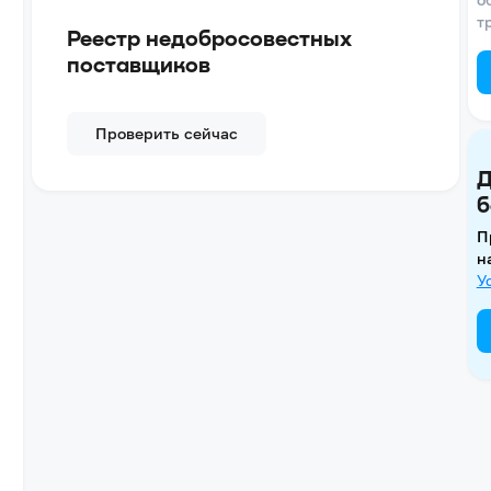
т
Реестр недобросовестных
поставщиков
Проверить сейчас
Д
б
П
н
У