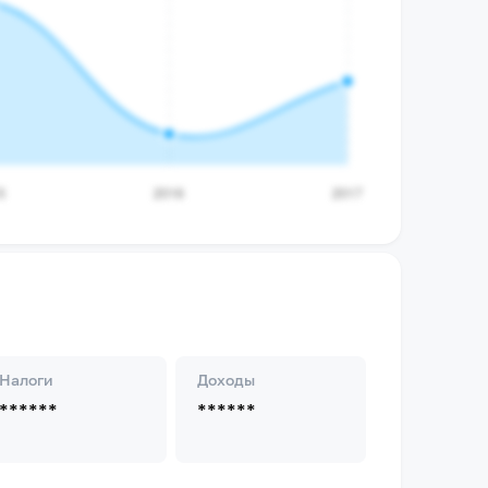
Налоги
Доходы
******
******