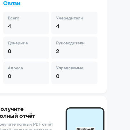
Связи
Всего
Учередители
4
4
Дочерние
Руководители
0
2
Адреса
Управляемые
0
0
олучите
олный отчёт
олучите полный PDF отчёт
б этой компании согласно