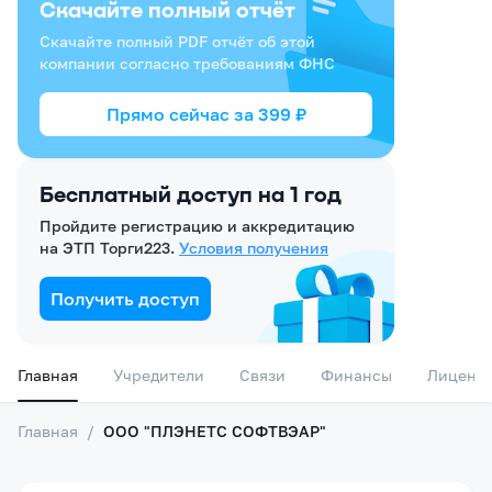
Скачайте полный отчёт
Скачайте полный PDF отчёт об этой
компании согласно требованиям ФНС
Прямо сейчас за
399
₽
Бесплатный доступ на 1 год
Пройдите регистрацию и аккредитацию
на ЭТП Торги223.
Условия получения
Получить доступ
Главная
Учредители
Связи
Финансы
Лиценз
Главная
/
ООО "ПЛЭНЕТС СОФТВЭАР"