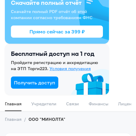
Скачайте полный отчёт
Скачайте полный PDF отчёт об этой
компании согласно требованиям ФНС
Прямо сейчас за
399
₽
Бесплатный доступ на 1 год
Пройдите регистрацию и аккредитацию
на ЭТП Торги223.
Условия получения
Получить доступ
Главная
Учредители
Связи
Финансы
Лиценз
Главная
/
ООО "МИНОЛТА"