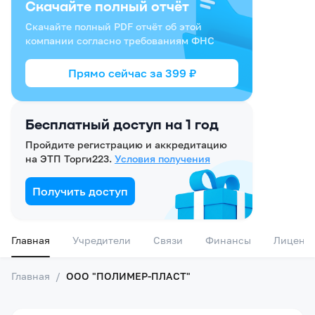
Скачайте полный отчёт
Скачайте полный PDF отчёт об этой
компании согласно требованиям ФНС
Прямо сейчас за
399
₽
Бесплатный доступ на 1 год
Пройдите регистрацию и аккредитацию
на ЭТП Торги223.
Условия получения
Получить доступ
Главная
Учредители
Связи
Финансы
Лиценз
Главная
/
ООО "ПОЛИМЕР-ПЛАСТ"