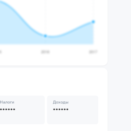
Налоги
Доходы
******
******