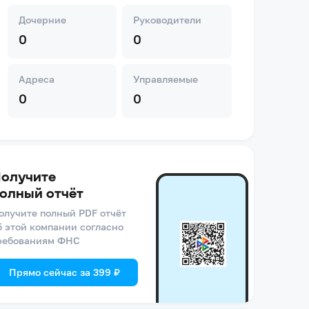
Дочерние
Руководители
0
0
Адреса
Управляемые
0
0
олучите
олный отчёт
олучите полный PDF отчёт
б этой компании согласно
ребованиям ФНС
Прямо сейчас за 399 ₽