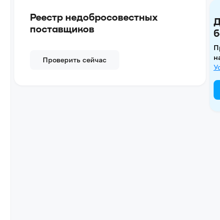
Реестр недобросовестных
Д
поставщиков
б
П
н
Проверить сейчас
У