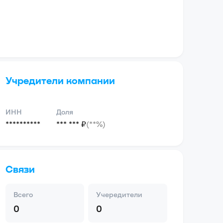
Учредители компании
ИНН
Доля
**********
*** *** ₽
(**%)
Связи
Всего
Учередители
0
0