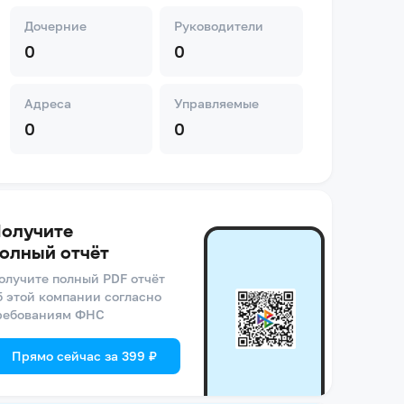
Дочерние
Руководители
0
0
Адреса
Управляемые
0
0
олучите
олный отчёт
олучите полный PDF отчёт
б этой компании согласно
ребованиям ФНС
Прямо сейчас за 399 ₽