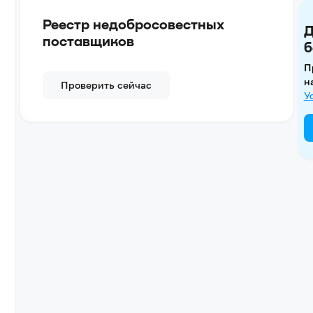
Реестр недобросовестных
Д
поставщиков
б
П
н
Проверить сейчас
У