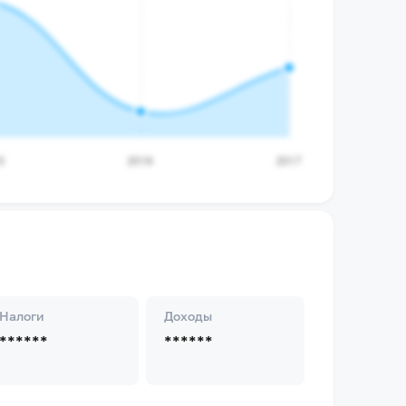
Налоги
Доходы
******
******