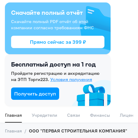
Скачайте полный отчёт
Скачайте полный PDF отчёт об этой
компании согласно требованиям ФНС
Прямо сейчас за
399
₽
Бесплатный доступ на 1 год
Пройдите регистрацию и аккредитацию
на ЭТП Торги223.
Условия получения
Получить доступ
Главная
Учредители
Связи
Финансы
Лиценз
Главная
/
ООО "ПЕРВАЯ СТРОИТЕЛЬНАЯ КОМПАНИЯ"