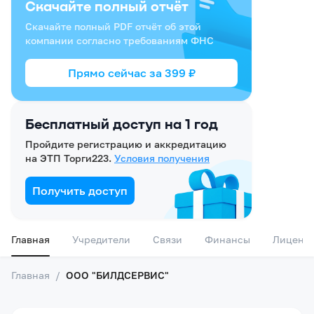
Скачайте полный отчёт
Скачайте полный PDF отчёт об этой
компании согласно требованиям ФНС
Прямо сейчас за
399
₽
Бесплатный доступ на 1 год
Пройдите регистрацию и аккредитацию
на ЭТП Торги223.
Условия получения
Получить доступ
Главная
Учредители
Связи
Финансы
Лиценз
Главная
/
ООО "БИЛДСЕРВИС"