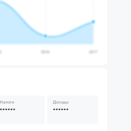
Налоги
Доходы
******
******