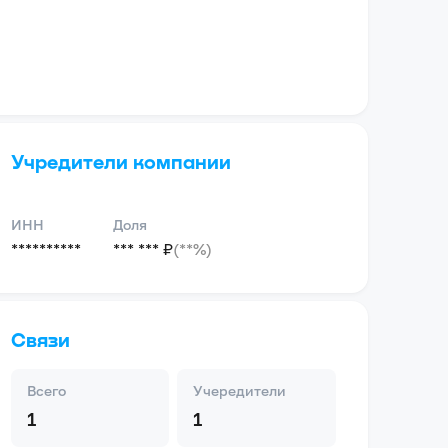
Учредители компании
ИНН
Доля
**********
*** *** ₽
(**%)
Связи
Всего
Учередители
1
1