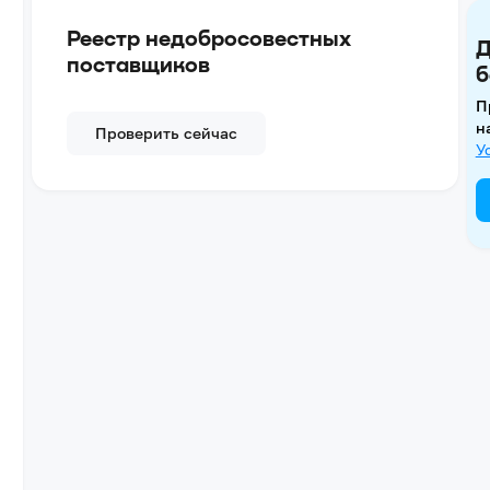
Реестр недобросовестных
Д
поставщиков
б
П
н
Проверить сейчас
У