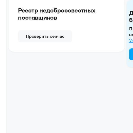
Реестр недобросовестных
Д
поставщиков
б
П
н
Проверить сейчас
У