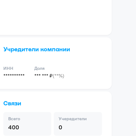
Учредители компании
ИНН
Доля
**********
*** *** ₽
(**%)
Связи
Всего
Учередители
400
0