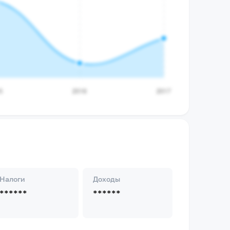
Налоги
Доходы
******
******