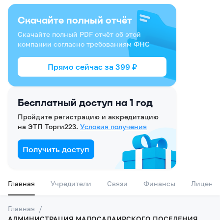
Скачайте полный отчёт
Скачайте полный PDF отчёт об этой
компании согласно требованиям ФНС
Прямо сейчас за
399
₽
Бесплатный доступ на 1 год
Пройдите регистрацию и аккредитацию
на ЭТП Торги223.
Условия получения
Получить доступ
Главная
Учредители
Связи
Финансы
Лиценз
Главная
/
АДМИНИСТРАЦИЯ МАЛОСАЛАИРСКОГО ПОСЕЛЕНИЯ