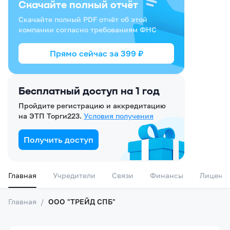
Скачайте полный отчёт
Скачайте полный PDF отчёт об этой
компании согласно требованиям ФНС
Прямо сейчас за
399
₽
Бесплатный доступ на 1 год
Пройдите регистрацию и аккредитацию
на ЭТП Торги223.
Условия получения
Получить доступ
Главная
Учредители
Связи
Финансы
Лиценз
Главная
/
ООО "ТРЕЙД СПБ"