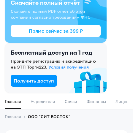
Скачайте полный отчёт
Скачайте полный PDF отчёт об этой
компании согласно требованиям ФНС
Прямо сейчас за
399
₽
Бесплатный доступ на 1 год
Пройдите регистрацию и аккредитацию
на ЭТП Торги223.
Условия получения
Получить доступ
Главная
Учредители
Связи
Финансы
Лиценз
Главная
/
ООО "СИТ ВОСТОК"