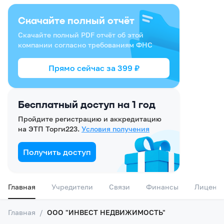
Скачайте полный отчёт
Скачайте полный PDF отчёт об этой
компании согласно требованиям ФНС
Прямо сейчас за
399
₽
Бесплатный доступ на 1 год
Пройдите регистрацию и аккредитацию
на ЭТП Торги223.
Условия получения
Получить доступ
Главная
Учредители
Связи
Финансы
Лиценз
Главная
/
ООО "ИНВЕСТ НЕДВИЖИМОСТЬ"