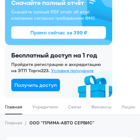
Скачайте полный отчёт
Скачайте полный PDF отчёт об этой
компании согласно требованиям ФНС
Прямо сейчас за
399
₽
Бесплатный доступ на 1 год
Пройдите регистрацию и аккредитацию
на ЭТП Торги223.
Условия получения
Получить доступ
Главная
Учредители
Связи
Финансы
Лиценз
Главная
/
ООО "ПРИМА-АВТО СЕРВИС"