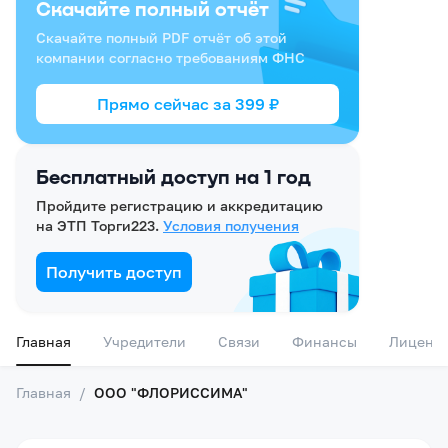
Скачайте полный отчёт
Скачайте полный PDF отчёт об этой
компании согласно требованиям ФНС
Прямо сейчас за
399
₽
Бесплатный доступ на 1 год
Пройдите регистрацию и аккредитацию
на ЭТП Торги223.
Условия получения
Получить доступ
Главная
Учредители
Связи
Финансы
Лиценз
Главная
/
ООО "ФЛОРИССИМА"