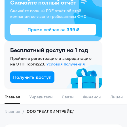
Скачайте полный отчёт
Скачайте полный PDF отчёт об этой
компании согласно требованиям ФНС
Прямо сейчас за
399
₽
Бесплатный доступ на 1 год
Пройдите регистрацию и аккредитацию
на ЭТП Торги223.
Условия получения
Получить доступ
Главная
Учредители
Связи
Финансы
Лиценз
Главная
/
ООО "РЕАЛХИМТРЕЙД"