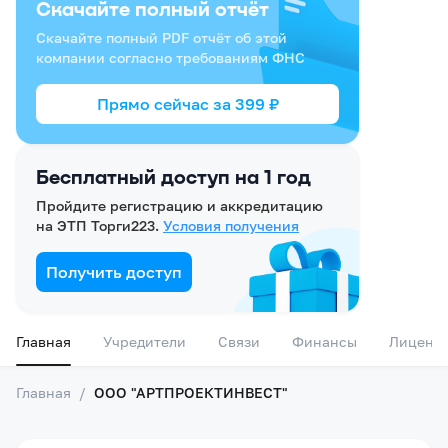
Скачайте полный отчёт
Скачайте полный PDF отчёт об этой
компании согласно требованиям ФНС
Прямо сейчас за
399
₽
Бесплатный доступ на 1 год
Пройдите регистрацию и аккредитацию
на ЭТП Торги223.
Условия получения
Получить доступ
Главная
Учредители
Связи
Финансы
Лиценз
Главная
/
ООО "АРТПРОЕКТИНВЕСТ"