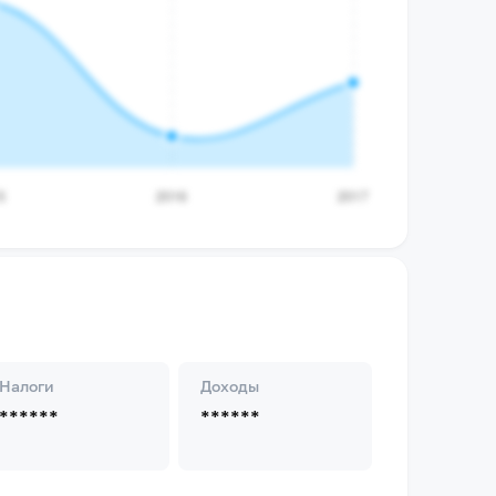
Налоги
Доходы
******
******