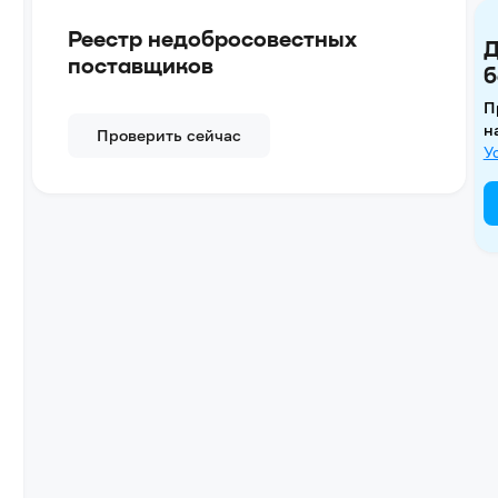
Реестр недобросовестных
Д
поставщиков
б
П
н
Проверить сейчас
У