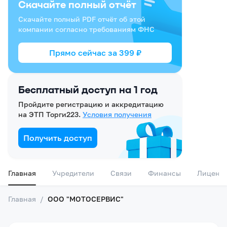
Скачайте полный отчёт
Скачайте полный PDF отчёт об этой
компании согласно требованиям ФНС
Прямо сейчас за
399
₽
Бесплатный доступ на 1 год
Пройдите регистрацию и аккредитацию
на ЭТП Торги223.
Условия получения
Получить доступ
Главная
Учредители
Связи
Финансы
Лиценз
Главная
/
ООО "МОТОСЕРВИС"