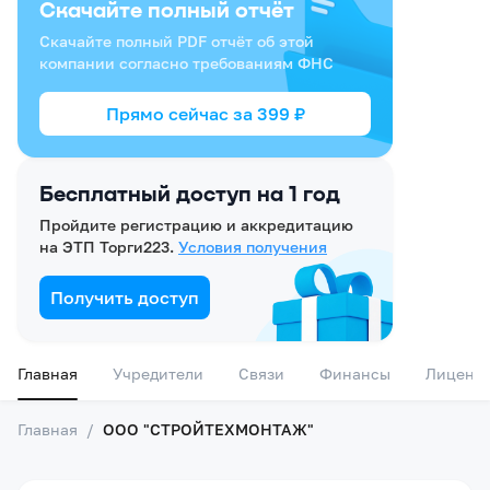
Скачайте полный отчёт
Скачайте полный PDF отчёт об этой
компании согласно требованиям ФНС
Прямо сейчас за
399
₽
Бесплатный доступ на 1 год
Пройдите регистрацию и аккредитацию
на ЭТП Торги223.
Условия получения
Получить доступ
Главная
Учредители
Связи
Финансы
Лиценз
Главная
/
ООО "СТРОЙТЕХМОНТАЖ"