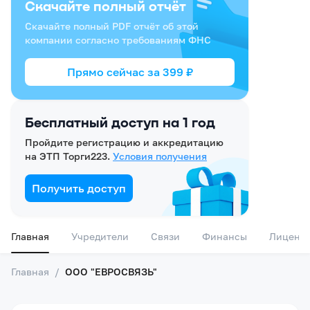
Скачайте полный отчёт
Скачайте полный PDF отчёт об этой
компании согласно требованиям ФНС
Прямо сейчас за
399
₽
Бесплатный доступ на 1 год
Пройдите регистрацию и аккредитацию
на ЭТП Торги223.
Условия получения
Получить доступ
Главная
Учредители
Связи
Финансы
Лиценз
Главная
/
ООО "ЕВРОСВЯЗЬ"