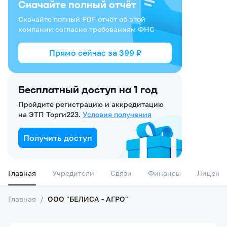
Скачайте полный отчёт
Скачайте полный PDF отчёт об этой
компании согласно требованиям ФНС
Прямо сейчас за
399
₽
Бесплатный доступ на 1 год
Пройдите регистрацию и аккредитацию
на ЭТП Торги223.
Условия получения
Получить доступ
Главная
Учредители
Связи
Финансы
Лиценз
Главная
/
ООО "БЕЛИСА - АГРО"