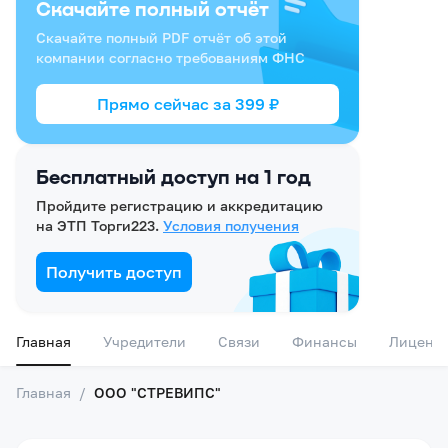
Скачайте полный отчёт
Скачайте полный PDF отчёт об этой
компании согласно требованиям ФНС
Прямо сейчас за
399
₽
Бесплатный доступ на 1 год
Пройдите регистрацию и аккредитацию
на ЭТП Торги223.
Условия получения
Получить доступ
Главная
Учредители
Связи
Финансы
Лиценз
Главная
/
ООО "СТРЕВИПС"