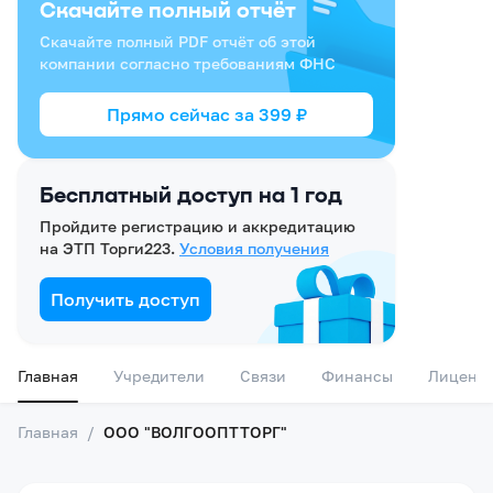
Скачайте полный отчёт
Скачайте полный PDF отчёт об этой
компании согласно требованиям ФНС
Прямо сейчас за
399
₽
Бесплатный доступ на 1 год
Пройдите регистрацию и аккредитацию
на ЭТП Торги223.
Условия получения
Получить доступ
Главная
Учредители
Связи
Финансы
Лиценз
Главная
/
ООО "ВОЛГООПТТОРГ"