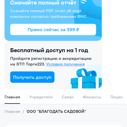
Скачайте полный отчёт
Скачайте полный PDF отчёт об этой
компании согласно требованиям ФНС
Прямо сейчас за
399
₽
Бесплатный доступ на 1 год
Пройдите регистрацию и аккредитацию
на ЭТП Торги223.
Условия получения
Получить доступ
Главная
Учредители
Связи
Финансы
Лиценз
Главная
/
ООО "БЛАГОДАТЬ САДОВОЙ"