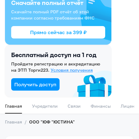
Скачайте полный отчёт
Скачайте полный PDF отчёт об этой
компании согласно требованиям ФНС
Прямо сейчас за
399
₽
Бесплатный доступ на 1 год
Пройдите регистрацию и аккредитацию
на ЭТП Торги223.
Условия получения
Получить доступ
Главная
Учредители
Связи
Финансы
Лиценз
Главная
/
ООО "ЮФ "ЮСТИНА"