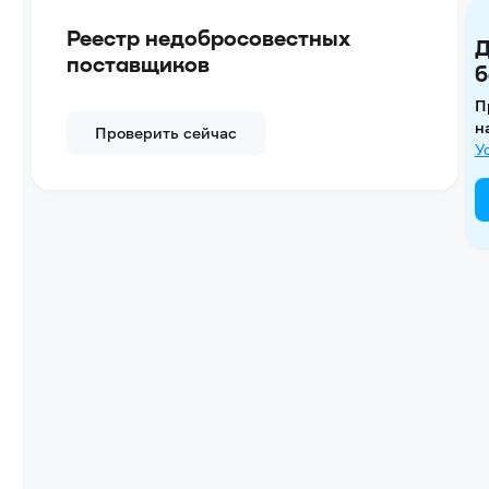
Реестр недобросовестных
Д
поставщиков
б
П
н
Проверить сейчас
У