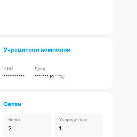
Учредители компании
ИНН
Доля
**********
*** *** ₽
(**%)
Связи
Всего
Учередители
2
1