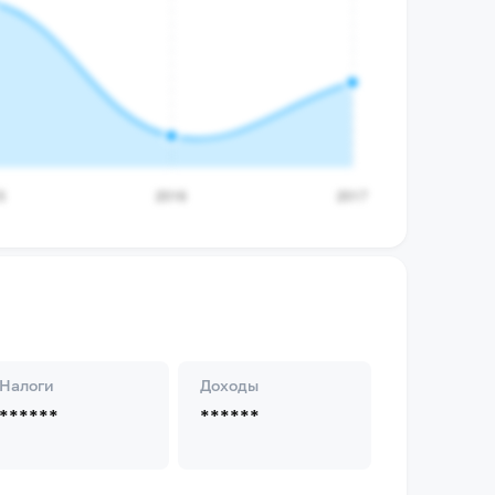
Налоги
Доходы
******
******