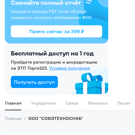
Скачайте полный отчёт
Скачайте полный PDF отчёт об этой
компании согласно требованиям ФНС
Прямо сейчас за
399
₽
Бесплатный доступ на 1 год
Пройдите регистрацию и аккредитацию
на ЭТП Торги223.
Условия получения
Получить доступ
Главная
Учредители
Связи
Финансы
Лиценз
Главная
/
ООО "СОЮЗТЕХНОСНАБ"