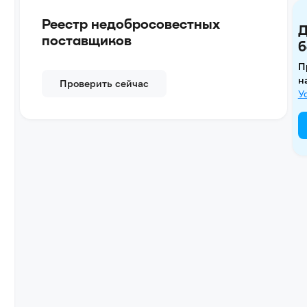
Реестр недобросовестных
Д
поставщиков
б
П
н
Проверить сейчас
У