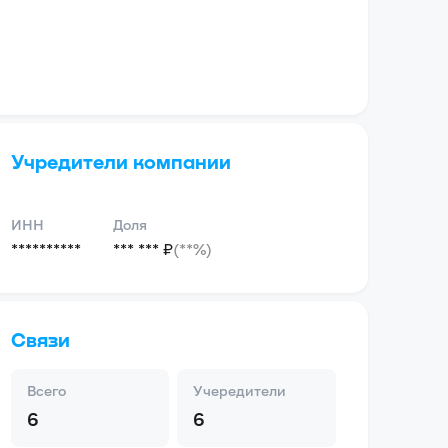
Учредители компании
ИНН
Доля
**********
*** *** ₽
(**%)
Связи
Всего
Учередители
6
6