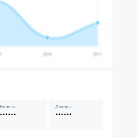
Налоги
Доходы
******
******