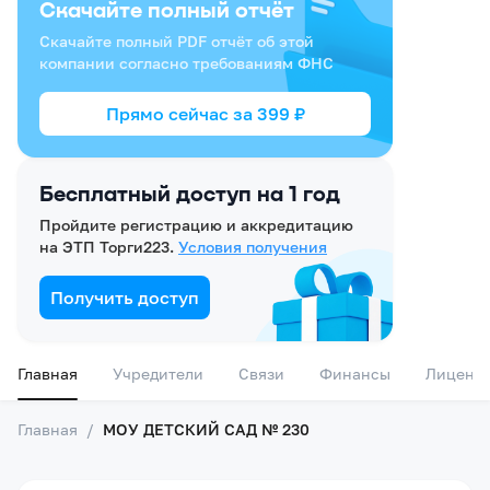
Скачайте полный отчёт
Скачайте полный PDF отчёт об этой
компании согласно требованиям ФНС
Прямо сейчас за
399
₽
Бесплатный доступ на 1 год
Пройдите регистрацию и аккредитацию
на ЭТП Торги223.
Условия получения
Получить доступ
Главная
Учредители
Связи
Финансы
Лиценз
Главная
/
МОУ ДЕТСКИЙ САД № 230