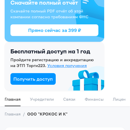
Скачайте полный отчёт
Скачайте полный PDF отчёт об этой
компании согласно требованиям ФНС
Прямо сейчас за
399
₽
Бесплатный доступ на 1 год
Пройдите регистрацию и аккредитацию
на ЭТП Торги223.
Условия получения
Получить доступ
Главная
Учредители
Связи
Финансы
Лиценз
Главная
/
ООО "КРОКОС И К"