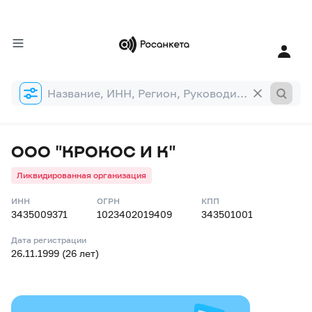
Форма
поиска
ООО "КРОКОС И К"
Ликвидированная организация
ИНН
ОГРН
КПП
3435009371
1023402019409
343501001
Дата регистрации
26.11.1999 (26 лет)