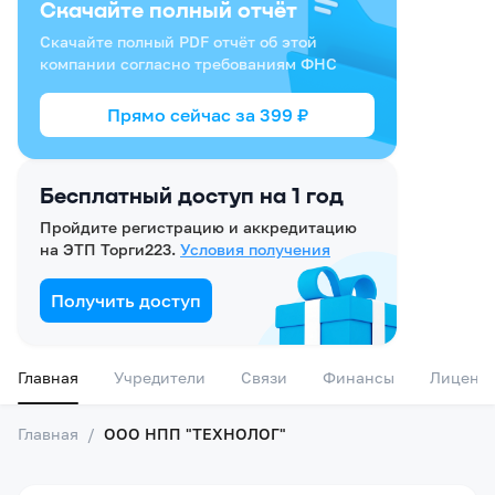
Скачайте полный отчёт
Скачайте полный PDF отчёт об этой
компании согласно требованиям ФНС
Прямо сейчас за
399
₽
Бесплатный доступ на 1 год
Пройдите регистрацию и аккредитацию
на ЭТП Торги223.
Условия получения
Получить доступ
Главная
Учредители
Связи
Финансы
Лиценз
Главная
/
ООО НПП "ТЕХНОЛОГ"