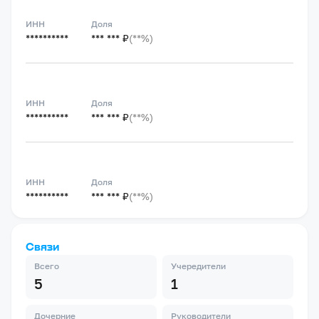
ИНН
Доля
**********
*** *** ₽
(**%)
ИНН
Доля
**********
*** *** ₽
(**%)
ИНН
Доля
**********
*** *** ₽
(**%)
Связи
Всего
Учередители
5
1
Дочерние
Руководители