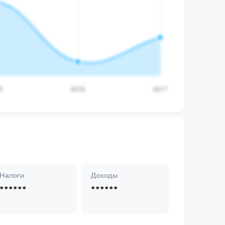
Налоги
Доходы
******
******