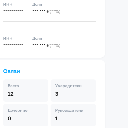
ИНН
Доля
**********
*** *** ₽
(**%)
ИНН
Доля
**********
*** *** ₽
(**%)
Связи
Всего
Учередители
12
3
Дочерние
Руководители
0
1