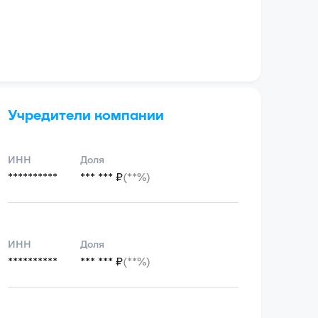
Учредители компании
ИНН
Доля
**********
*** *** ₽
(**%)
ИНН
Доля
**********
*** *** ₽
(**%)