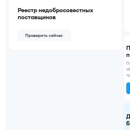
Реестр недобросовестных
поставщиков
Проверить сейчас
П
п
П
о
т
Д
б